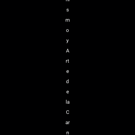
s
m
o
y
A
rt
e
d
e
la
C
ar
n