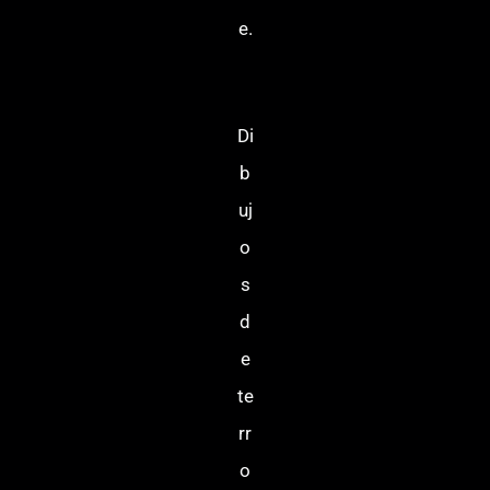
e.
Di
b
uj
o
s
d
e
te
rr
o