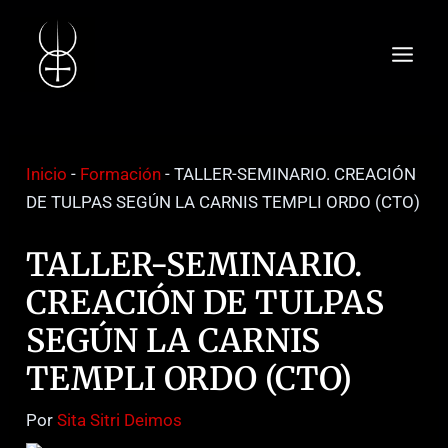
Ir
Navegación
Main
al
de
Men
contenido
entradas
Inicio
-
Formación
-
TALLER-SEMINARIO. CREACIÓN
DE TULPAS SEGÚN LA CARNIS TEMPLI ORDO (CTO)
TALLER-SEMINARIO.
CREACIÓN DE TULPAS
SEGÚN LA CARNIS
TEMPLI ORDO (CTO)
Por
Sita Sitri Deimos