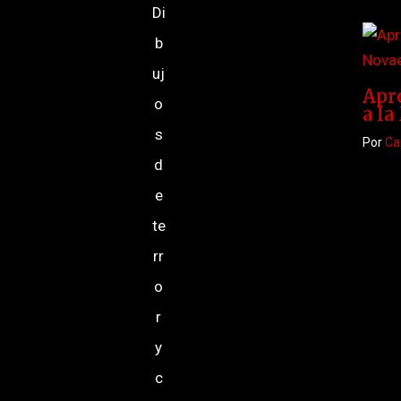
Di
b
uj
Apro
o
a la
s
Por
Ca
d
e
te
rr
o
r
y
c