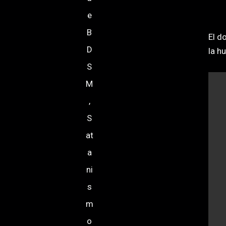
e
B
El d
D
la h
S
M
,
S
at
a
ni
s
m
o