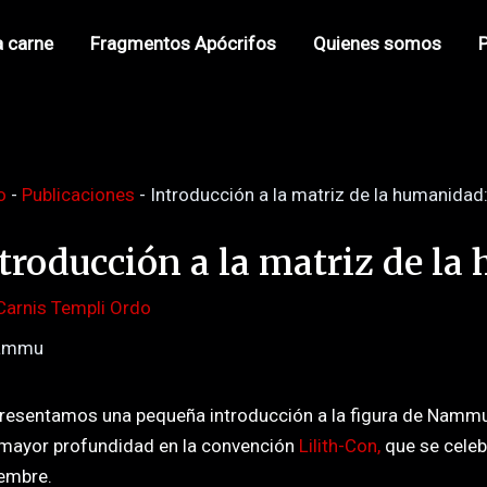
n
a carne
Fragmentos Apócrifos
Quienes somos
P
o
-
Publicaciones
-
Introducción a la matriz de la humanid
troducción a la matriz de 
Carnis Templi Ordo
resentamos una pequeña introducción a la figura de Nammu,
mayor profundidad en la convención
Lilith-Con,
que se celeb
embre.