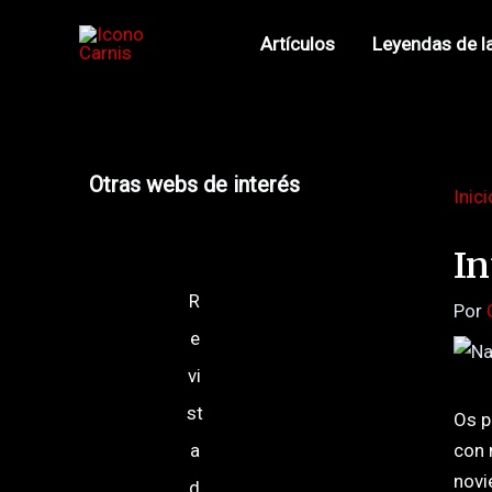
Saltar
Saltar
Ir
Navegació
Artículos
Leyendas de l
al
a
al
de
contenido
la
contenido
entradas
navegación
Otras webs de interés
Inici
In
R
Por
e
vi
st
Os p
a
con 
novi
d