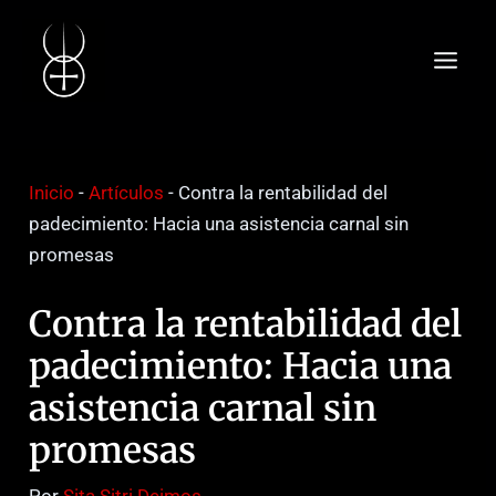
Ir
Navegación
Main
al
de
Men
contenido
entradas
Inicio
-
Artículos
-
Contra la rentabilidad del
padecimiento: Hacia una asistencia carnal sin
promesas
Contra la rentabilidad del
padecimiento: Hacia una
asistencia carnal sin
promesas
Por
Sita Sitri Deimos