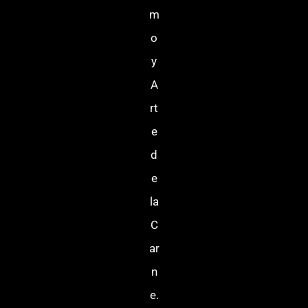
m
o
y
A
rt
e
d
e
la
C
ar
n
e.