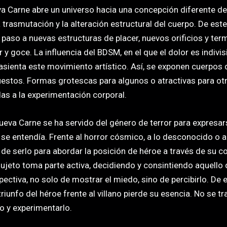
a Carne abre un universo hacia una concepción diferente de lo
a trasmutación y la alteración estructural del cuerpo. De est
r paso a nuevas estructuras de placer, nuevos orificios y t
r y goce. La influencia del BDSM, en el que el dolor es indivis
asienta este movimiento artístico. Así, se exponen cuerpos
estos. Formas grotescas para algunos o atractivas para o
das a la experimentación corporal.
ueva Carne se ha servido del género de terror para expresa
 se entendía. Frente al horror cósmico, a lo desconocido o al
 de serlo para abordar la posición de héroe a través de su c
sujeto toma parte activa, decidiendo y consintiendo aquello 
pectiva, no solo de mostrar el miedo, sino de percibirlo. De 
 triunfo del héroe frente al villano pierde su esencia. No se t
rlo y experimentarlo.