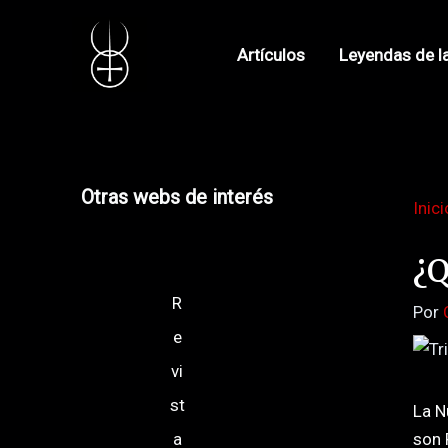
Ir
Navegació
al
de
Artículos
Leyendas de l
contenido
entradas
Otras webs de interés
Inici
¿Q
R
Por
e
vi
st
La N
a
son 