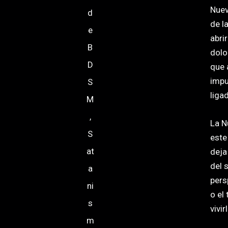
Nuev
d
de l
e
abri
B
dolo
D
que 
impu
S
liga
M
,
La N
S
este
at
deja
del 
a
pers
ni
o el
s
vivi
m